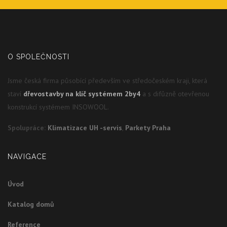
O SPOLEČNOSTI
Jsme česká firma působící především ve středočeském kraji, která
staví
dřevostavby na klíč systémem 2by4
a s difůzně otevřenou
konstrukcí systémem INSOWOOL.
Spolupráce:
Klimatizace UH -servis
,
Parkety Praha
NAVIGACE
Úvod
Katalog domů
Reference