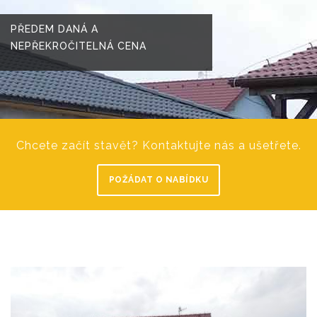
PŘEDEM DANÁ A
NEPŘEKROČITELNÁ CENA
Chcete začít stavět? Kontaktujte nás a ušetřete.
POŽÁDAT O NABÍDKU