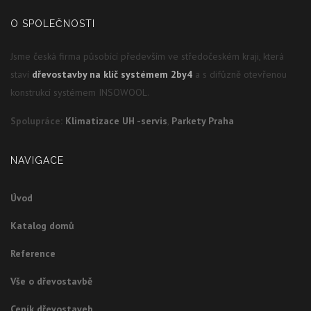
O SPOLEČNOSTI
Jsme česká firma působící především ve středočeském kraji, která
staví
dřevostavby na klíč systémem 2by4
a s difůzně otevřenou
konstrukcí systémem INSOWOOL.
Spolupráce:
Klimatizace UH -servis
,
Parkety Praha
NAVIGACE
Úvod
Katalog domů
Reference
Vše o dřevostavbě
Ceník dřevostaveb