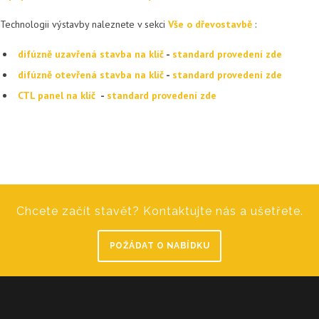
Technologii výstavby naleznete v sekci
Vše o dřevostavbě
:
difúzně uzavřená stavba na klíč
-
standard provedení zde
difúzně otevřená stavba na klíč
-
standard provedení zde
CTL panel na klíč
-
standard provedení zde
Chcete začít stavět? Kontaktujte nás a ušetřete.
POŽÁDAT O NABÍDKU