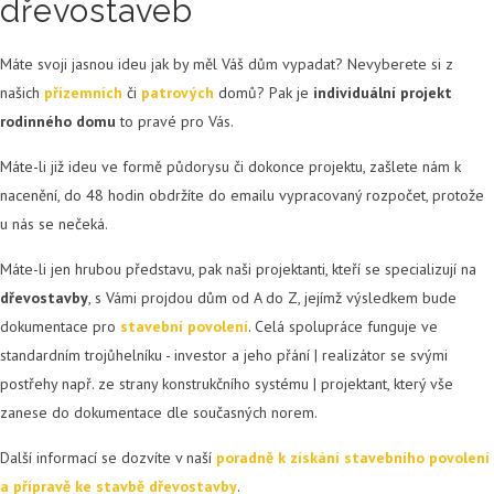
dřevostaveb
Máte svoji jasnou ideu jak by měl Váš dům vypadat? Nevyberete si z
našich
přízemních
či
patrových
domů? Pak je
individuální projekt
rodinného domu
to pravé pro Vás.
Máte-li již ideu ve formě půdorysu či dokonce projektu, zašlete nám k
nacenění, do 48 hodin obdržíte do emailu vypracovaný rozpočet, protože
u nás se nečeká.
Máte-li jen hrubou představu, pak naši projektanti, kteří se specializují na
dřevostavby
, s Vámi projdou dům od A do Z, jejímž výsledkem bude
dokumentace pro
stavební povolení
. Celá spolupráce funguje ve
standardním trojůhelníku - investor a jeho přání | realizátor se svými
postřehy např. ze strany konstrukčního systému | projektant, který vše
zanese do dokumentace dle současných norem.
Další informací se dozvíte v naší
poradně k získání stavebního povolení
a přípravě ke stavbě dřevostavby
.