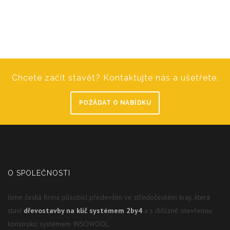
Chcete začít stavět? Kontaktujte nás a ušetřete.
POŽÁDAT O NABÍDKU
O SPOLEČNOSTI
Jsme česká firma působící především ve středočeském kraji, která
staví
dřevostavby na klíč systémem 2by4
a s difůzně otevřenou
konstrukcí systémem INSOWOOL.