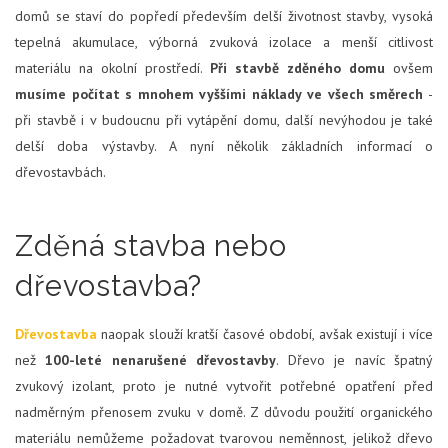
domů se staví do popředí především delší životnost stavby, vysoká
tepelná akumulace, výborná zvuková izolace a menší citlivost
materiálu na okolní prostředí.
Při stavbě zděného domu
ovšem
musíme počítat s
mnohem vyššími náklady
ve všech směrech
-
při stavbě i v budoucnu při vytápění domu, další nevýhodou je také
delší doba výstavby. A nyní několik základních informací o
dřevostavbách.
Zděná stavba nebo
dřevostavba?
Dřevostavba
naopak slouží kratší časové období, avšak existují i více
než
100-leté nenarušené dřevostavby
. Dřevo je navíc špatný
zvukový izolant, proto je nutné vytvořit potřebné opatření před
nadměrným přenosem zvuku v domě. Z důvodu použití organického
materiálu nemůžeme požadovat tvarovou neměnnost, jelikož dřevo