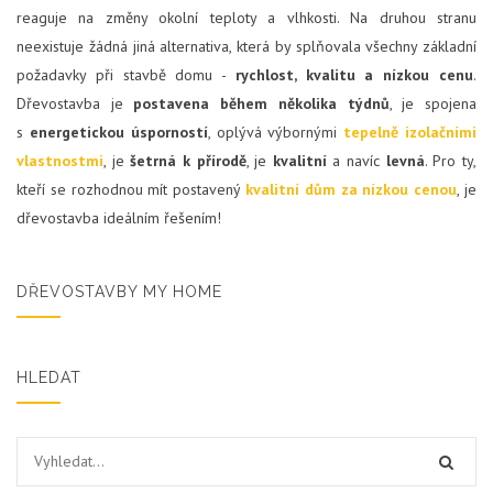
reaguje na změny okolní teploty a vlhkosti. Na druhou stranu
neexistuje žádná jiná alternativa, která by splňovala všechny základní
požadavky při stavbě domu -
rychlost, kvalitu a nízkou cenu
.
Dřevostavba je
postavena během několika týdnů
, je spojena
s
energetickou úsporností
, oplývá výbornými
tepelně izolačními
vlastnostmi
, je
šetrná k přírodě
, je
kvalitní
a navíc
levná
. Pro ty,
kteří se rozhodnou mít postavený
kvalitní dům za nízkou cenou
, je
dřevostavba ideálním řešením!
DŘEVOSTAVBY MY HOME
HLEDAT