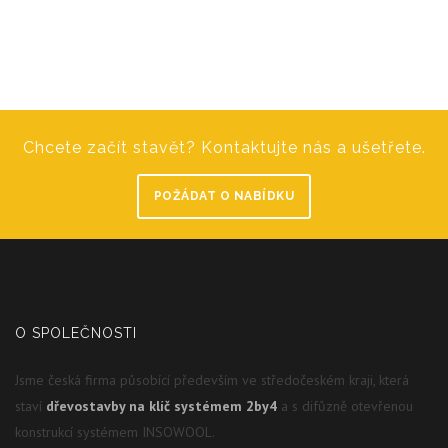
Chcete začít stavět? Kontaktujte nás a ušetřete.
POŽÁDAT O NABÍDKU
O SPOLEČNOSTI
Jsme česká firma působící především ve středočeském kraji, která
staví
dřevostavby na klíč systémem 2by4
a s difůzně otevřenou
konstrukcí systémem INSOWOOL.