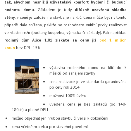
tak, abychom nesnížili uživatelský komfort bydlení či budoucí
hodnotu domu.
Základem je tedy
difůzně uzavřená skladba
stěny
, v ceně je založení a stavba je na klíč. Cena může být i v tomto
případě dále snížena, pakliže se rozhodnete vnitřní prvky realizovat
ve vlastní režii (podlahy, koupelna, výmalba či základy). Pak například
rodinný dům Alice 1.01 získáte za cenu již
pod 1 milion
korun
bez DPH 15%.
výstavba rodinného domu na klíč do 5
měsíců od zahájení stavby
cena realizace je ve standardu garantována
po celý rok 2014
možnost 100% úvěru
uvedená cena je bez základů (od 140-
180tis) a platné DPH
možno objednat jen hrubou stavbu či verzi k dokončení
cena včetně projektu pro stavební povolení