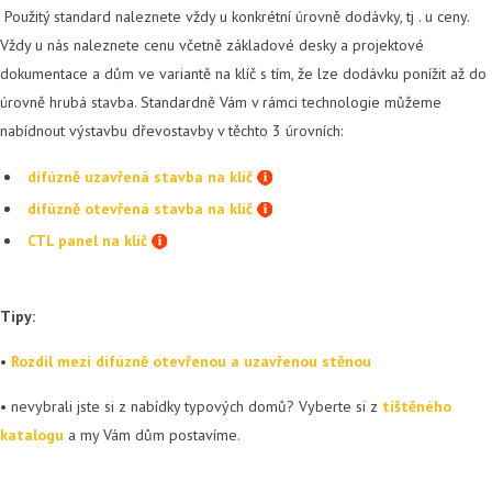
Použitý standard naleznete vždy u konkrétní úrovně dodávky, tj . u ceny.
Vždy u nás naleznete cenu včetně základové desky a projektové
dokumentace a dům ve variantě na klíč s tím, že lze dodávku ponížit až do
úrovně hrubá stavba. Standardně Vám v rámci technologie můžeme
nabídnout výstavbu dřevostavby v těchto 3 úrovních:
difúzně uzavřená stavba na klíč
difúzně otevřená stavba na klíč
CTL panel na klíč
Tipy:
•
Rozdíl mezi difúzně otevřenou a uzavřenou stěnou
•
nevybrali jste si z nabídky typových domů? Vyberte si z
tištěného
katalogu
a my Vám dům postavíme.