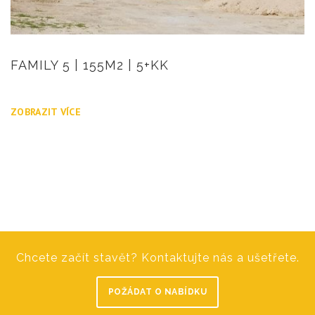
FAMILY 5 | 155M2 | 5+KK
ZOBRAZIT VÍCE
Chcete začít stavět? Kontaktujte nás a ušetřete.
POŽÁDAT O NABÍDKU