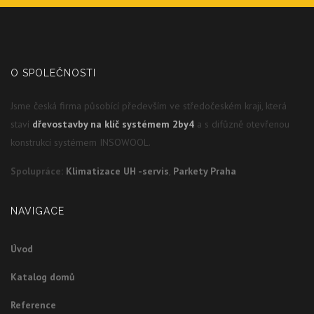
O SPOLEČNOSTI
Jsme česká firma působící především ve středočeském kraji, která
staví
dřevostavby na klíč systémem 2by4
a s difůzně otevřenou
konstrukcí systémem INSOWOOL.
Spolupráce:
Klimatizace UH -servis
,
Parkety Praha
NAVIGACE
Úvod
Katalog domů
Reference