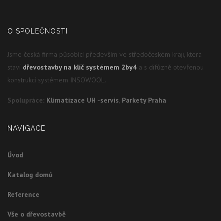
O SPOLEČNOSTI
Jsme česká firma působící především ve středočeském kraji, která
staví
dřevostavby na klíč systémem 2by4
a s difůzně otevřenou
konstrukcí systémem INSOWOOL.
Spolupráce:
Klimatizace UH -servis
,
Parkety Praha
NAVIGACE
Úvod
Katalog domů
Reference
Vše o dřevostavbě