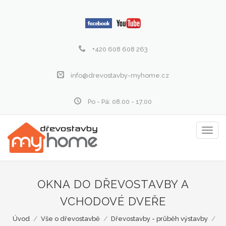
+420 608 608 263
info@drevostavby-myhome.cz
Po - Pá: 08.00 - 17.00
Zobraz
menu
OKNA DO DŘEVOSTAVBY A
VCHODOVÉ DVEŘE
Úvod
/
Vše o dřevostavbě
/
Dřevostavby - průběh výstavby
/