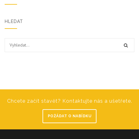
HLEDAT
Chcete začít stavět? Kontaktujte nás a ušetřete.
POŽÁDAT O NABÍDKU