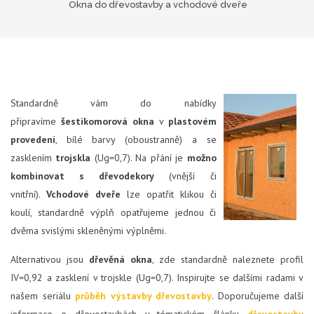
Okna do dřevostavby a vchodové dveře
Standardně vám do nabídky
připravíme
šestikomorová okna
v
plastovém
provedení
, bílé barvy (oboustranně) a se
zasklením
trojskla
(Ug=0,7). Na přání je
možno
kombinovat s dřevodekory
(vnější či
vnitřní).
Vchodové dveře
lze opatřit klikou či
koulí, standardně výplň opatřujeme jednou či
dvěma svislými skleněnými výplněmi.
Alternativou jsou
dřevěná okna
, zde standardně naleznete profil
IV=0,92 a zasklení v trojskle (Ug=0,7). Inspirujte se dalšími radami v
našem seriálu
průběh výstavby dřevostavby
. Doporučujeme další
informace o dřevostavbách v tématickém článku
dřevostavby