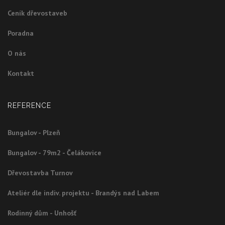
Ceník dřevostaveb
Poradna
O nás
Kontakt
REFERENCE
Bungalov - Plzeň
Bungalov - 79m2 - Čelákovice
Dřevostavba Turnov
Ateliér dle indiv. projektu - Brandýs nad Labem
Rodinný dům - Unhošť