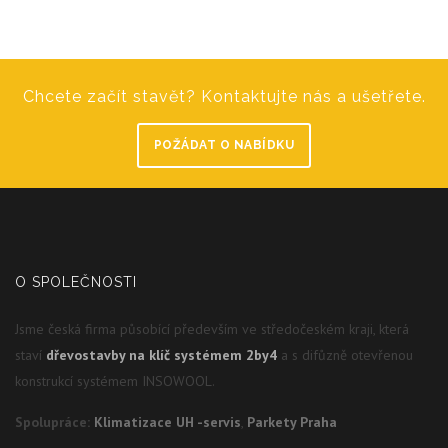
Chcete začít stavět? Kontaktujte nás a ušetřete.
POŽÁDAT O NABÍDKU
O SPOLEČNOSTI
Jsme česká firma působící především ve středočeském kraji, která
staví
dřevostavby na klíč systémem 2by4
a s difůzně otevřenou
konstrukcí systémem INSOWOOL.
Spolupráce:
Klimatizace UH -servis
,
Parkety Praha