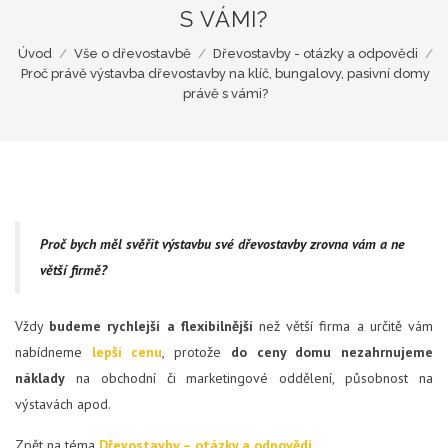
S VÁMI?
Úvod
/
Vše o dřevostavbě
/
Dřevostavby - otázky a odpovědi
/
Proč právě výstavba dřevostavby na klíč, bungalovy, pasivní domy
právě s vámi?
Proč bych měl svěřit výstavbu své dřevostavby zrovna vám a ne
větší firmě?
Vždy
budeme rychlejší a flexibilnější
než větší firma a určitě vám
nabídneme
lepší cenu
, protože
do ceny domu nezahrnujeme
náklady
na obchodní či marketingové oddělení, působnost na
výstavách apod.
Zpět na téma
Dřevostavby – otázky a odpovědi