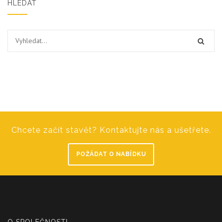
HLEDAT
Chcete začít stavět? Kontaktujte nás a ušetřete.
POŽÁDAT O NABÍDKU