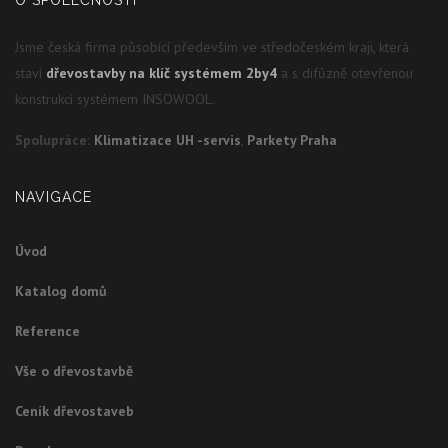
O SPOLEČNOSTI
Jsme česká firma působící především ve středočeském kraji, která
staví
dřevostavby na klíč systémem 2by4
a s difůzně otevřenou
konstrukcí systémem INSOWOOL.
Spolupráce:
Klimatizace UH -servis
,
Parkety Praha
NAVIGACE
Úvod
Katalog domů
Reference
Vše o dřevostavbě
Ceník dřevostaveb