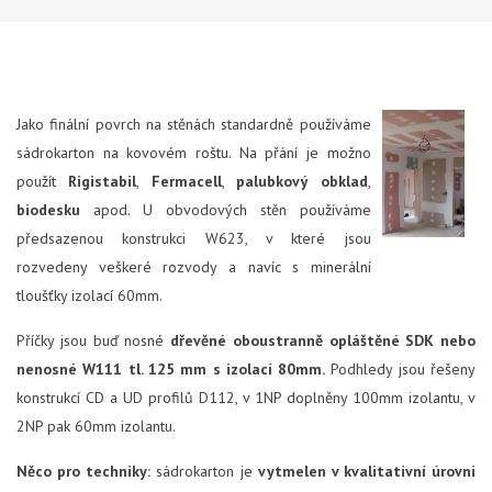
Jako finální povrch na stěnách standardně používáme
sádrokarton na kovovém roštu. Na přání je možno
použít
Rigistabil
,
Fermacell
,
palubkový obklad
,
biodesku
apod. U obvodových stěn používáme
předsazenou konstrukci W623, v které jsou
rozvedeny veškeré rozvody a navíc s minerální
tloušťky izolací 60mm.
Příčky jsou buď nosné
dřevěné oboustranně opláštěné SDK nebo
nenosné W111 tl. 125 mm s izolací 80mm.
Podhledy jsou řešeny
konstrukcí CD a UD profilů D112, v 1NP doplněny 100mm izolantu, v
2NP pak 60mm izolantu.
Něco pro techniky:
sádrokarton je
vytmelen v kvalitativní úrovni