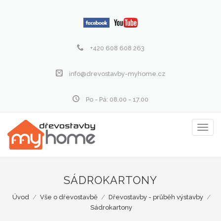
+420 608 608 263
info@drevostavby-myhome.cz
Po - Pá: 08.00 - 17.00
Zobraz
menu
SÁDROKARTONY
Úvod
/
Vše o dřevostavbě
/
Dřevostavby - průběh výstavby
/
Sádrokartony