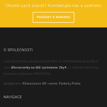
Chcete začít stavět? Kontaktujte nás a ušetřete.
POŽÁDAT O NABÍDKU
O SPOLEČNOSTI
Jsme česká firma působící především ve středočeském kraji, která
staví
dřevostavby na klíč systémem 2by4
a s difůzně otevřenou
konstrukcí systémem INSOWOOL.
Spolupráce:
Klimatizace UH -servis
,
Parkety Praha
NAVIGACE