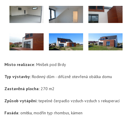
Místo realizace:
Mníšek pod Brdy
Typ výstavby:
Rodinný dům - difúzně otevřená obálka domu
Zastavěná plocha:
270 m2
Způsob vytápění:
tepelné čerpadlo vzduch-vzduch s rekuperací
Fasáda:
omítka, modřín typ rhombus, kámen