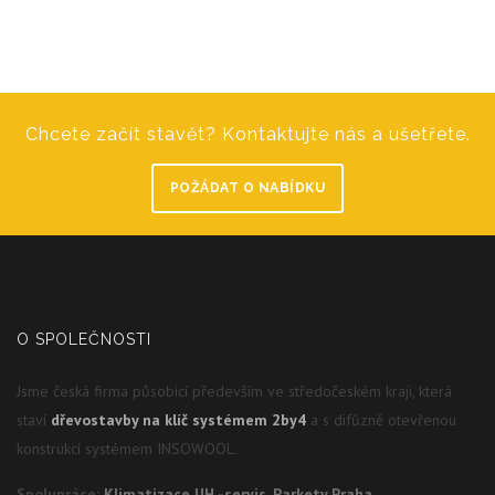
Chcete začít stavět? Kontaktujte nás a ušetřete.
POŽÁDAT O NABÍDKU
O SPOLEČNOSTI
Jsme česká firma působící především ve středočeském kraji, která
staví
dřevostavby na klíč systémem 2by4
a s difůzně otevřenou
konstrukcí systémem INSOWOOL.
Spolupráce:
Klimatizace UH -servis
,
Parkety Praha