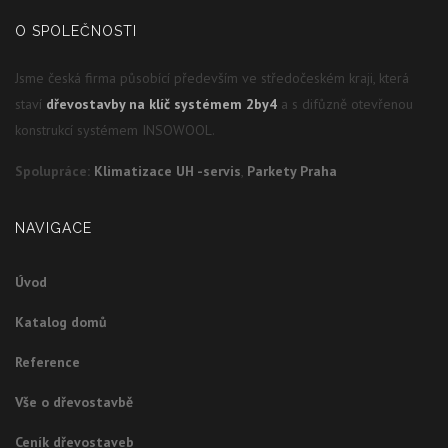
O SPOLEČNOSTI
Jsme česká firma působící především ve středočeském kraji, která
staví
dřevostavby na klíč systémem 2by4
a s difůzně otevřenou
konstrukcí systémem INSOWOOL.
Spolupráce:
Klimatizace UH -servis
,
Parkety Praha
NAVIGACE
Úvod
Katalog domů
Reference
Vše o dřevostavbě
Ceník dřevostaveb