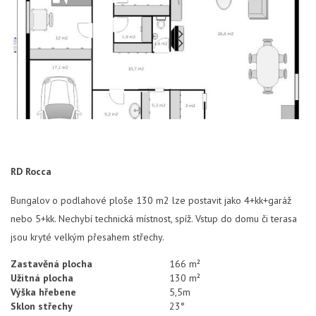
RD Rocca
Bungalov o podlahové ploše 130 m2 lze postavit jako 4+kk+garáž
nebo 5+kk. Nechybí technická místnost, spíž. Vstup do domu či terasa
jsou kryté velkým přesahem střechy.
Zastavěná plocha
166 m²
Užitná plocha
130 m²
Výška hřebene
5,5m
Sklon střechy
23°