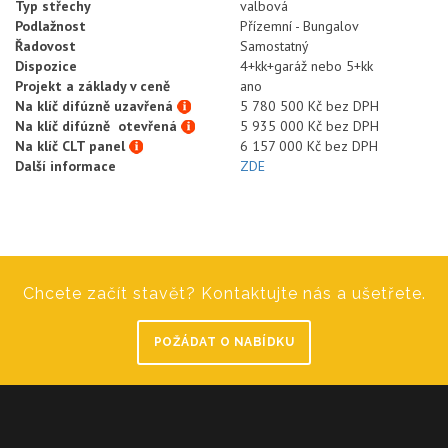
Typ střechy
valbová
Podlažnost
Přízemní - Bungalov
Řadovost
Samostatný
Dispozice
4+kk+garáž nebo 5+kk
Projekt a základy v ceně
ano
Na klíč difúzně uzavřená
5 780 500 Kč bez DPH
Na klíč difúzně otevřená
5 935 000 Kč bez DPH
Na klíč CLT panel
6 157 000 Kč bez DPH
Další informace
ZDE
Chcete začít stavět? Kontaktujte nás a ušetřete.
POŽÁDAT O NABÍDKU