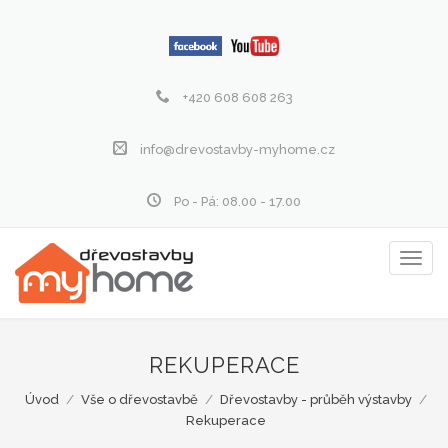
+420 608 608 263
info@drevostavby-myhome.cz
Po - Pá: 08.00 - 17.00
Zobraz
menu
REKUPERACE
Úvod
/
Vše o dřevostavbě
/
Dřevostavby - průběh výstavby
/
Rekuperace