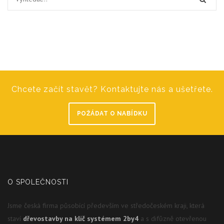
Chcete začít stavět? Kontaktujte nás a ušetřete.
POŽÁDAT O NABÍDKU
O SPOLEČNOSTI
Jsme česká firma působící především ve středočeském kraji, která
staví
dřevostavby na klíč systémem 2by4
a s difůzně otevřenou