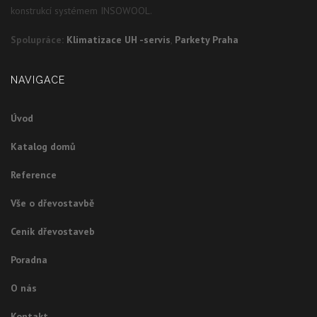
konstrukcí systémem INSOWOOL.
Spolupráce:
Klimatizace UH -servis
,
Parkety Praha
NAVIGACE
Úvod
Katalog domů
Reference
Vše o dřevostavbě
Ceník dřevostaveb
Poradna
O nás
Kontakt