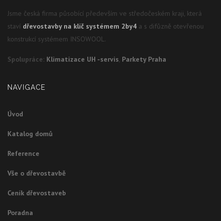
Jsme česká firma působící především ve středočeském kraji, která
staví
dřevostavby na klíč systémem 2by4
a s difůzně otevřenou
konstrukcí systémem INSOWOOL.
Spolupráce:
Klimatizace UH -servis
,
Parkety Praha
NAVIGACE
Úvod
Katalog domů
Reference
Vše o dřevostavbě
Ceník dřevostaveb
Poradna