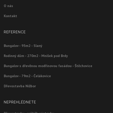
O nás
Kontakt
REFERENCE
Bungalov - 95m2 - Slaný
Rodinný dům - 270m2 - Mníšek pod Brdy
Bungalov s dřevěnou modřínovou fasádou - Štěchovice
Bungalov - 79m2 - Čelákovice
Dřevostavba Nižbor
NEPŘEHLÉDNĚTE