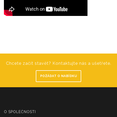
Chcete začít stavět? Kontaktujte nás a ušetřete.
POŽÁDAT O NABÍDKU
O SPOLEČNOSTI