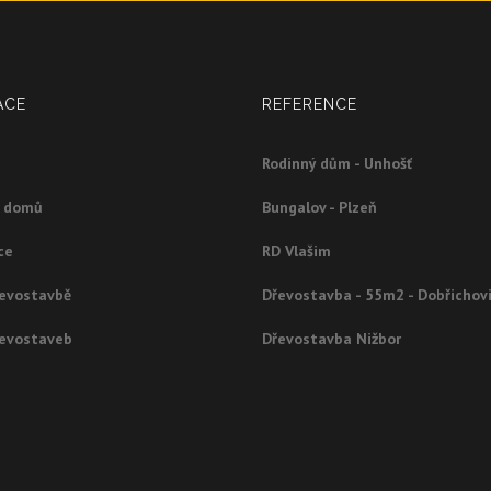
ACE
REFERENCE
Rodinný dům - Unhošť
g domů
Bungalov - Plzeň
ce
RD Vlašim
řevostavbě
Dřevostavba - 55m2 - Dobřichov
řevostaveb
Dřevostavba Nižbor