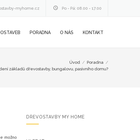
ostavby-myhome.cz
Po - Pá: 08.00 - 17.00
VOSTAVEB
PORADNA
O NÁS
KONTAKT
Úvod
/
Poradna
/
edení základů dřevostavby, bungalovu, pasivního domu?
DŘEVOSTAVBY MY HOME
 je možno