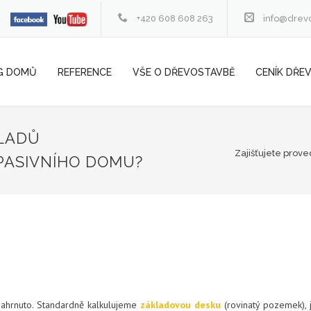
+420 608 608 263
info@drev
G DOMŮ
REFERENCE
VŠE O DŘEVOSTAVBĚ
CENÍK DŘE
KLADŮ
Zajišťujete prov
PASIVNÍHO DOMU?
 zahrnuto. Standardně kalkulujeme
základovou desku
(rovinatý pozemek),