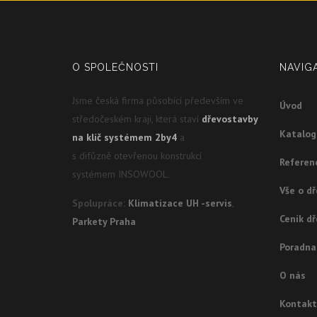
O SPOLEČNOSTI
NAVIG
Jsme česká firma působící především ve
Úvod
středočeském kraji, která staví
dřevostavby
Katalo
na klíč systémem 2by4
a
s difůzně otevřenou konstrukcí
Referen
systémem INSOWOOL.
Vše o d
Spolupráce:
Klimatizace UH -servis
,
Ceník d
Parkety Praha
Poradna
O nás
Kontakt