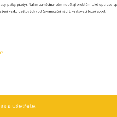
pasy, patky, piloty). Našim zaměstnancům nedělají problém také operace s
 řešení vsaku dešťových vod (akumulační nádrž, vsakovací lože) apod.
ky?
ás a ušetřete.