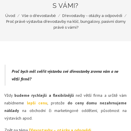
S VÁMI?
Úvod
/
Vše o dřevostavbě
/
Dřevostavby - otázky a odpovědi
/
Proč právě výstavba dřevostavby na klíč, bungalovy, pasivní domy
právě s vámi?
Proč bych měl svěřit výstavbu své dřevostavby zrovna vám a ne
větší firmě?
Vždy
budeme rychlejší a flexibilnější
než větší firma a určitě vám
nabídneme
lepší cenu
, protože
do ceny domu nezahrnujeme
náklady
na obchodní či marketingové oddělení, působnost na
výstavách apod.
Zpět na téma
Dřevostavby – otázky a odpovědi