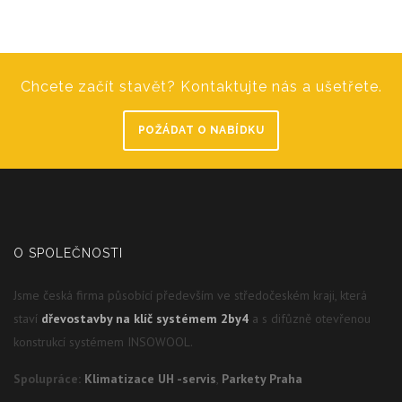
Chcete začít stavět? Kontaktujte nás a ušetřete.
POŽÁDAT O NABÍDKU
O SPOLEČNOSTI
Jsme česká firma působící především ve středočeském kraji, která
staví
dřevostavby na klíč systémem 2by4
a s difůzně otevřenou
konstrukcí systémem INSOWOOL.
Spolupráce:
Klimatizace UH -servis
,
Parkety Praha