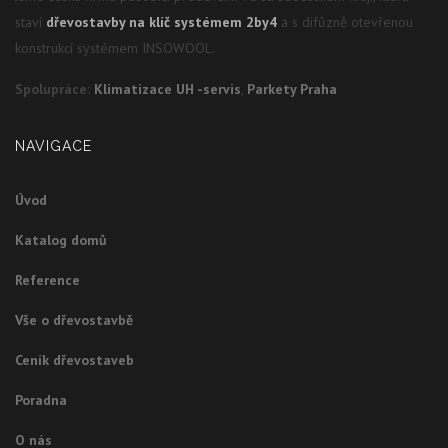
staví
dřevostavby na klíč systémem 2by4
a s difůzně otevřenou
konstrukcí systémem INSOWOOL.
Spolupráce:
Klimatizace UH -servis
,
Parkety Praha
NAVIGACE
Úvod
Katalog domů
Reference
Vše o dřevostavbě
Ceník dřevostaveb
Poradna
O nás