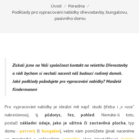
Úvod
/
Poradna
/
Podklady pro vypracování nabídky dřevostavby, bungalovu,
pasivního domu
Získali jsme na Vaši společnost kontakt na veletrhu Dřevostavby
a rádi bychom si nechali nacenit náš budoucí rodinný domek.
Jaké podklady požadujete pro vypracování nabídky? Manželé
Kindermanovi
Pro vypracování nabídky je ideální mít např. studii (třeba i „v ruce“
nakreslenou), tj.
půdorys, řez, pohled
. Nemáte-li toto,
postačí
základní údaje, jako je užitná či zastavěná plocha
, typ
domu -
patrový
či
bungalov
), velmi nám pomůžete (jinak naceníme
ve standardu) s upřesněním
vytápění
, oken (plast/dřevo),
komín
.