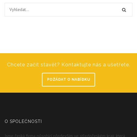
Chcete začít stavět? Kontaktujte nás a ušetřete.
POŽÁDAT O NABÍDKU
O SPOLEČNOSTI
Jsme česká firma působící především ve středočeském kraji, která