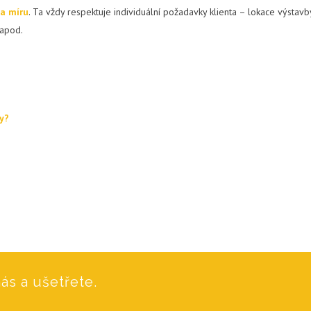
a míru
. Ta vždy respektuje individuální požadavky klienta – lokace výstavb
 apod.
ky?
ás a ušetřete.