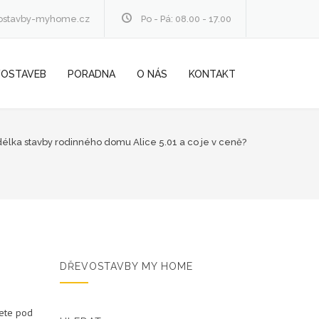
ostavby-myhome.cz
Po - Pá: 08.00 - 17.00
VOSTAVEB
PORADNA
O NÁS
KONTAKT
délka stavby rodinného domu Alice 5.01 a co je v ceně?
DŘEVOSTAVBY MY HOME
nete pod