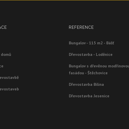
ACE
REFERENCE
Bungalov - 115 m2 - Bášť
g domů
Dřevostavba - Loděnice
ce
Bungalov s dřevěnou modřínovo
fasádou - Štěchovice
řevostavbě
Dřevostavba Bílina
řevostaveb
Dřevostavba Jesenice