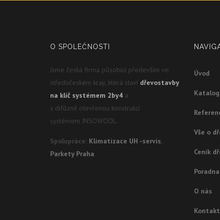
O SPOLEČNOSTI
NAVIG
Jsme česká firma působící především ve
Úvod
středočeském kraji, která staví
dřevostavby
Katalo
na klíč systémem 2by4
a
s difůzně otevřenou konstrukcí
Referen
systémem INSOWOOL.
Vše o d
Spolupráce:
Klimatizace UH -servis
,
Ceník d
Parkety Praha
Poradna
O nás
Kontakt