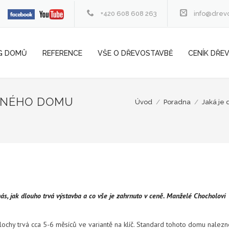
+420 608 608 263
info@drev
G DOMŮ
REFERENCE
VŠE O DŘEVOSTAVBĚ
CENÍK DŘE
INNÉHO DOMU
Úvod
/
Poradna
/
Jaká je 
ás, jak dlouho trvá výstavba a co vše je zahrnuto v ceně. Manželé Chocholovi
lochy trvá cca 5-6 měsíců ve variantě na klíč. Standard tohoto domu nalez