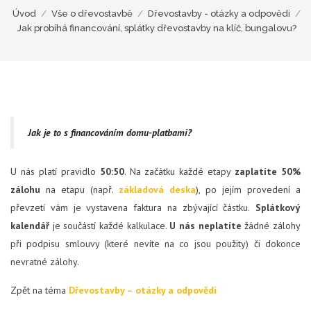
Úvod
/
Vše o dřevostavbě
/
Dřevostavby - otázky a odpovědi
/
Jak probíhá financování, splátky dřevostavby na klíč, bungalovu?
Jak je to s financováním domu-platbami?
U nás platí pravidlo
50:50
. Na začátku každé etapy
zaplatíte 50%
zálohu
na etapu (např.
základová deska
), po jejím provedení a
převzetí vám je vystavena faktura na zbývající částku.
Splátkový
kalendář
je součástí každé kalkulace.
U nás
neplatíte
žádné zálohy
při podpisu smlouvy (které nevíte na co jsou použity) či dokonce
nevratné zálohy.
Zpět na téma
Dřevostavby – otázky a odpovědi