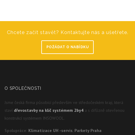
Chcete začít stavět? Kontaktujte nás a ušetřete.
POŽÁDAT O NABÍDKU
O SPOLEČNOSTI
Jsme česká firma působící především ve středočeském kraji, která
staví
dřevostavby na klíč systémem 2by4
a s difůzně otevřenou
konstrukcí systémem INSOWOOL.
Spolupráce:
Klimatizace UH -servis
,
Parkety Praha