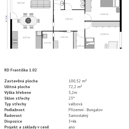
RD Františka 1.02
Zastavěná plocha
100,52 m²
Užitná plocha
72,2 m²
Výška hřebene
5,2m
Sklon střechy
23°
Typ střechy
valbová
Podlažnost
Přízemní - Bungalov
Řadovost
Samostatný
Dispozice
3+kk
Projekt a základy v ceně
ano