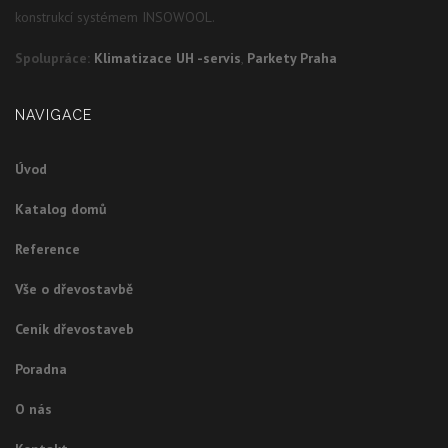
konstrukcí systémem INSOWOOL.
Spolupráce:
Klimatizace UH -servis
,
Parkety Praha
NAVIGACE
Úvod
Katalog domů
Reference
Vše o dřevostavbě
Ceník dřevostaveb
Poradna
O nás