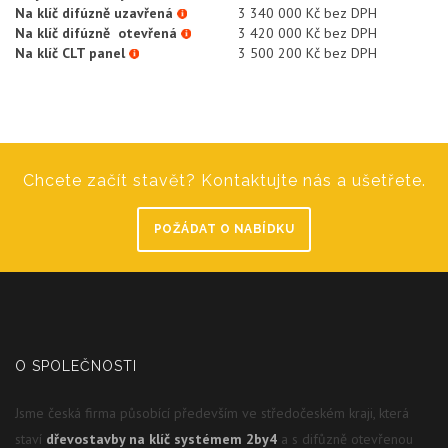
Na klíč difúzně uzavřená
3 340 000 Kč bez DPH
Na klíč difúzně otevřená
3 420 000 Kč bez DPH
Na klíč CLT panel
3 500 200 Kč bez DPH
Chcete začít stavět? Kontaktujte nás a ušetřete.
POŽÁDAT O NABÍDKU
O SPOLEČNOSTI
Jsme česká firma působící především ve středočeském kraji, která
staví
dřevostavby na klíč systémem 2by4
a s difůzně otevřenou