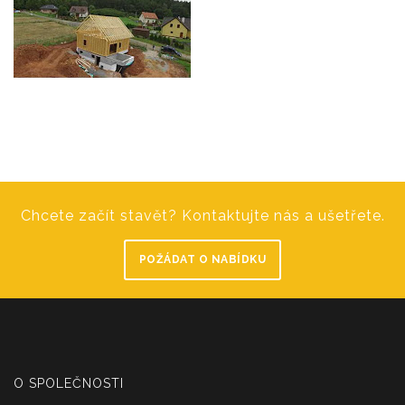
Chcete začít stavět? Kontaktujte nás a ušetřete.
POŽÁDAT O NABÍDKU
O SPOLEČNOSTI