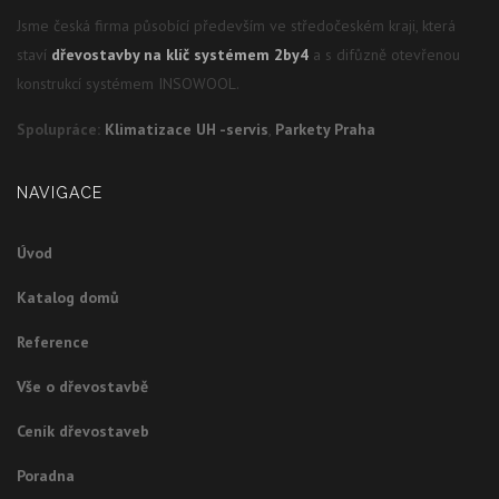
Jsme česká firma působící především ve středočeském kraji, která
staví
dřevostavby na klíč systémem 2by4
a s difůzně otevřenou
konstrukcí systémem INSOWOOL.
Spolupráce:
Klimatizace UH -servis
,
Parkety Praha
NAVIGACE
Úvod
Katalog domů
Reference
Vše o dřevostavbě
Ceník dřevostaveb
Poradna