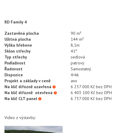
RD Family 4
Zastavěná plocha
90 m²
Užitná plocha
144 m²
Výška hřebene
8,1m
Sklon střechy
41°
Typ střechy
sedlová
Podlažnost
patrový
Řadovost
Samostatný
Dispozice
4+kk
Projekt a základy v ceně
ano
Na klíč difúzně uzavřená
6 237 000 Kč bez DPH
Na klíč difúzně otevřená
6 403 100 Kč bez DPH
Na klíč CLT panel
6 737 000 Kč bez DPH
Video z výstavby: