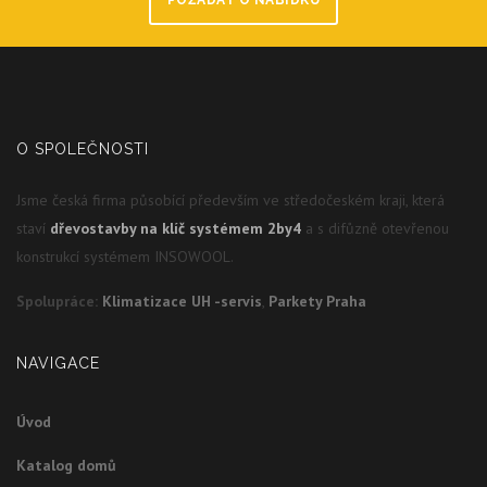
O SPOLEČNOSTI
Jsme česká firma působící především ve středočeském kraji, která
staví
dřevostavby na klíč systémem 2by4
a s difůzně otevřenou
konstrukcí systémem INSOWOOL.
Spolupráce:
Klimatizace UH -servis
,
Parkety Praha
NAVIGACE
Úvod
Katalog domů