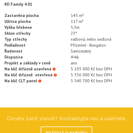
RD Family 4.01
Zastavěná plocha
145 m²
Užitná plocha
117 m²
Výška hřebene
5,3m
Sklon střechy
23°
Typ střechy
valbová, nebo sedlová
Podlažnost
Přízemní - Bungalov
Řadovost
Samostatný
Dispozice
4+kk
Projekt a základy v ceně
ano
Na klíč difúzně uzavřená
5 203 000 Kč bez DPH
Na klíč difúzně otevřená
5 336 000 Kč bez DPH
Na klíč CLT panel
5 540 700 Kč bez DPH
Chcete začít stavět? Kontaktujte nás a ušetřete.
POŽÁDAT O NABÍDKU