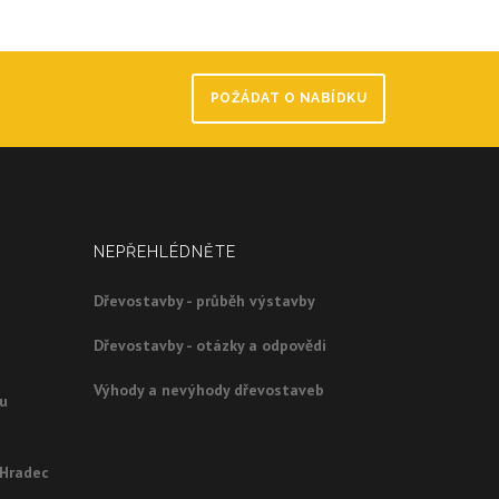
POŽÁDAT O NABÍDKU
NEPŘEHLÉDNĚTE
Dřevostavby - průběh výstavby
Dřevostavby - otázky a odpovědi
Výhody a nevýhody dřevostaveb
ou
 Hradec