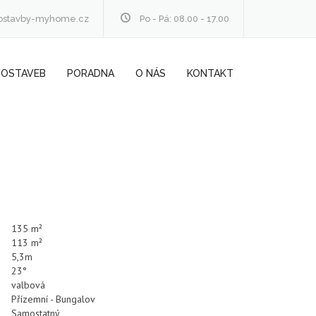
ostavby-myhome.cz
Po - Pá: 08.00 - 17.00
VOSTAVEB
PORADNA
O NÁS
KONTAKT
135 m²
113 m²
5,3m
23°
valbová
Přízemní - Bungalov
Samostatný