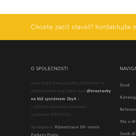
Chcete začít stavět? Kontaktujte n
O SPOLEČNOSTI
NAVIG
Jsme česká firma působící především ve
Úvod
středočeském kraji, která staví
dřevostavby
Katalo
na klíč systémem 2by4
a
s difůzně otevřenou konstrukcí
Referen
systémem INSOWOOL.
Vše o d
Spolupráce:
Klimatizace UH -servis
,
Ceník d
Parkety Praha