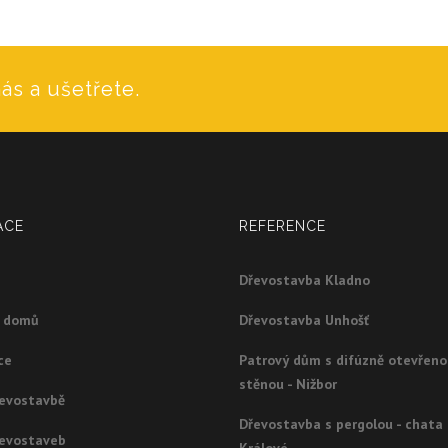
ás a ušetřete.
ACE
REFERENCE
Dřevostavba Kladno
g domů
Dřevostavba Unhošť
ce
Patrový dům s difúzně otevřen
stěnou - Nižbor
řevostavbě
Dřevostavba s pergolou - chata
řevostaveb