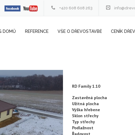
+420 608 608 263
info@drev
G DOMŮ
REFERENCE
VŠE O DŘEVOSTAVBĚ
CENÍK DŘE
RD Family 1.10
Zastavěná plocha
Užitná plocha
Výška hřebene
Sklon střechy
Typ střechy
Podlažnost
Řadovost