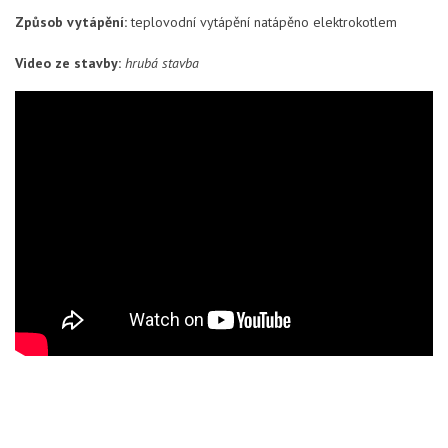
Způsob vytápění:
teplovodní vytápění natápěno elektrokotlem
Video ze stavby:
hrubá stavba