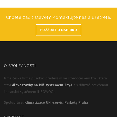
Chcete začít stavět? Kontaktujte nás a ušetřete.
POŽÁDAT O NABÍDKU
O SPOLEČNOSTI
Jsme česká firma působící především ve středočeském kraji, která
staví
dřevostavby na klíč systémem 2by4
a s difůzně otevřenou
konstrukcí systémem INSOWOOL.
Spolupráce:
Klimatizace UH -servis
,
Parkety Praha