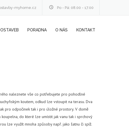
ostavby-myhome.cz
Po - Pá: 08.00 - 17.00
VOSTAVEB
PORADNA
O NÁS
KONTAKT
erého naleznete vše co potřebujete pro pohodlné
 kuchyňským koutem, odkud lze vstoupit na terasu. Dva
 jak pro odpočinek tak i pro úložné prostory. V domě
koupelna, do které lze umístit jak vanu tak i sprchový
erou lze využít mnoha způsoby např. jako šatnu či spíž.