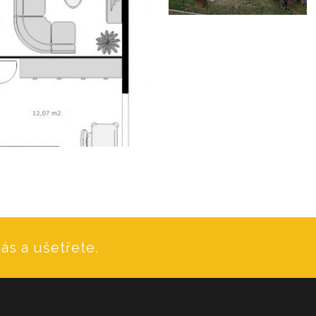
ás a ušetřete.