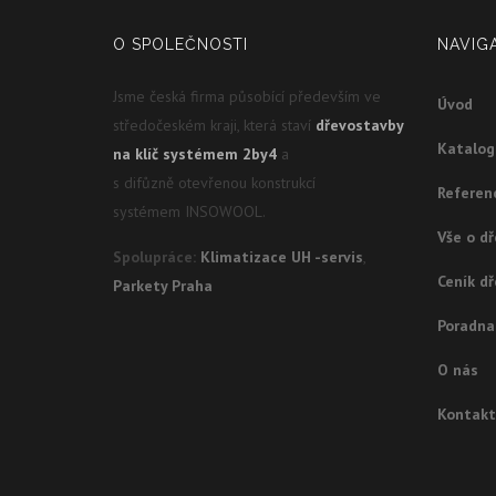
O SPOLEČNOSTI
NAVIG
Jsme česká firma působící především ve
Úvod
středočeském kraji, která staví
dřevostavby
Katalo
na klíč systémem 2by4
a
s difůzně otevřenou konstrukcí
Referen
systémem INSOWOOL.
Vše o d
Spolupráce:
Klimatizace UH -servis
,
Ceník d
Parkety Praha
Poradna
O nás
Kontakt