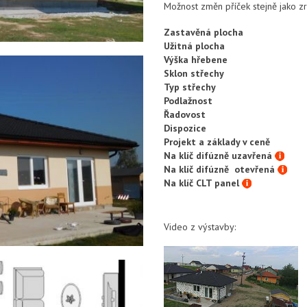
Možnost změn příček stejně jako z
Zastavěná plocha
Užitná plocha
Výška hřebene
Sklon střechy
Typ střechy
Podlažnost
Řadovost
Dispozice
Projekt a základy v ceně
Na klíč difúzně uzavřená
Na klíč difúzně otevřená
Na klíč CLT panel
Video z výstavby: