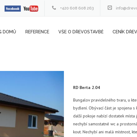
+420 608 608 263
info@drev
G DOMŮ
REFERENCE
VŠE O DŘEVOSTAVBĚ
CENÍK DŘE
RD Berta 2.04
Bungalov pravidelného tvaru, u kt
bydlení. Obývací část je spojena s
další pokoje nabízí dostatek místa
nechybí samostatné wc a prostorná 
kout. Nechybí ani malá místnost, kt