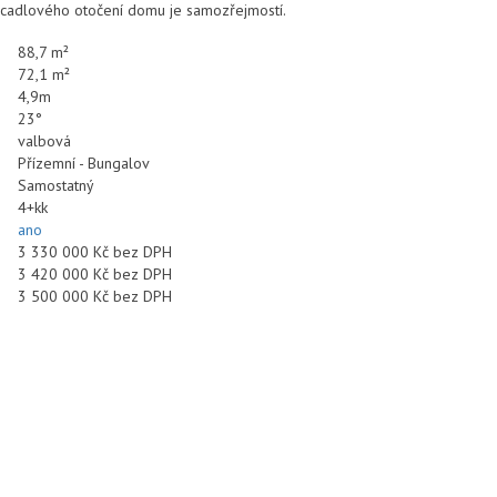
rcadlového otočení domu je samozřejmostí.
88,7 m²
72,1 m²
4,9m
23°
valbová
Přízemní - Bungalov
Samostatný
4+kk
ano
3 330 000 Kč bez DPH
3 420 000 Kč bez DPH
3 500 000 Kč bez DPH