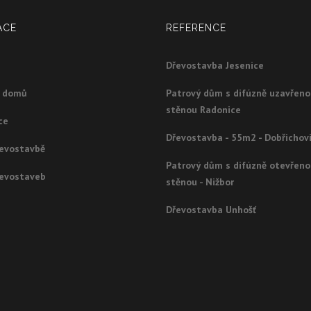
ACE
REFERENCE
Dřevostavba Jesenice
g domů
Patrový dům s difúzně uzavřen
stěnou Radonice
ce
Dřevostavba - 55m2 - Dobřichov
řevostavbě
Patrový dům s difúzně otevřen
řevostaveb
stěnou - Nižbor
Dřevostavba Unhošť