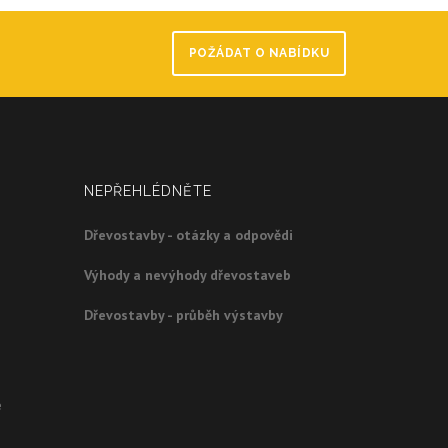
POŽÁDAT O NABÍDKU
NEPŘEHLÉDNĚTE
Dřevostavby - otázky a odpovědi
Výhody a nevýhody dřevostaveb
Dřevostavby - průběh výstavby
e