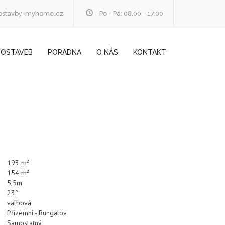
ostavby-myhome.cz
Po - Pá: 08.00 - 17.00
VOSTAVEB
PORADNA
O NÁS
KONTAKT
193 m²
154 m²
5,5m
23°
valbová
Přízemní - Bungalov
Samostatný