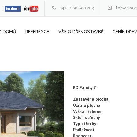
+420 608 608 263
info@drev
G DOMŮ
REFERENCE
VŠE O DŘEVOSTAVBĚ
CENÍK DŘE
RD Family 7
Zastavěná plocha
Užitná plocha
Výška hřebene
Sklon střechy
Typ střechy
Podlažnost
Řadovost