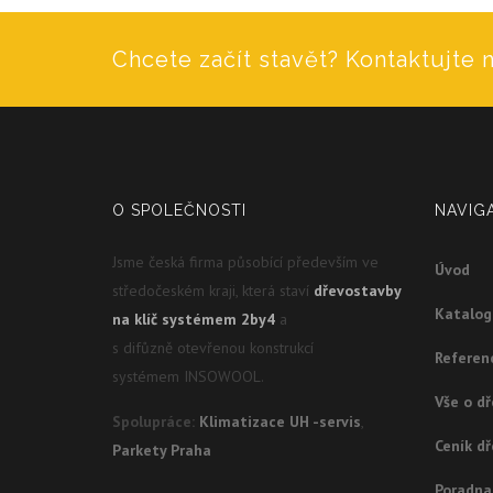
Chcete začít stavět? Kontaktujte n
O SPOLEČNOSTI
NAVIG
Jsme česká firma působící především ve
Úvod
středočeském kraji, která staví
dřevostavby
Katalo
na klíč systémem 2by4
a
s difůzně otevřenou konstrukcí
Referen
systémem INSOWOOL.
Vše o d
Spolupráce:
Klimatizace UH -servis
,
Ceník d
Parkety Praha
Poradna