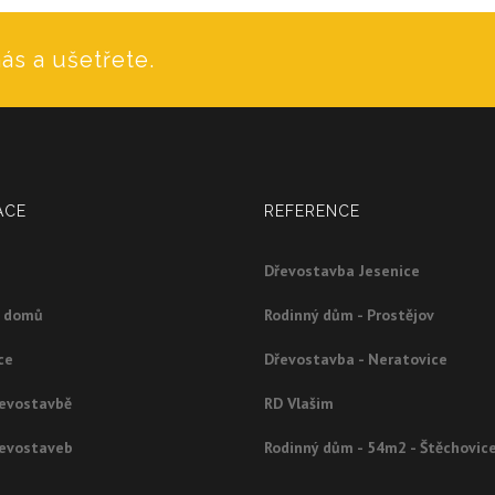
ás a ušetřete.
ACE
REFERENCE
Dřevostavba Jesenice
g domů
Rodinný dům - Prostějov
ce
Dřevostavba - Neratovice
řevostavbě
RD Vlašim
řevostaveb
Rodinný dům - 54m2 - Štěchovic