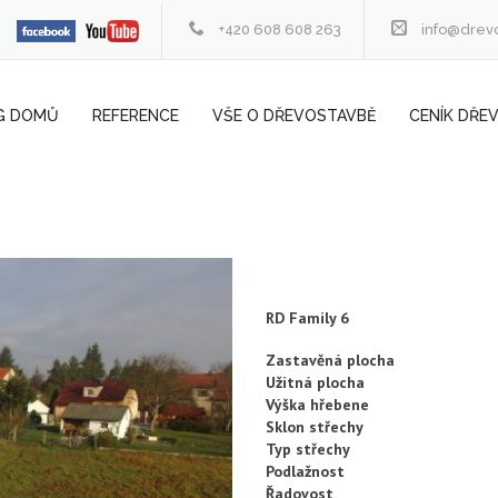
+420 608 608 263
info@drev
G DOMŮ
REFERENCE
VŠE O DŘEVOSTAVBĚ
CENÍK DŘE
RD Family 6
Zastavěná plocha
Užitná plocha
Výška hřebene
Sklon střechy
Typ střechy
Podlažnost
Řadovost