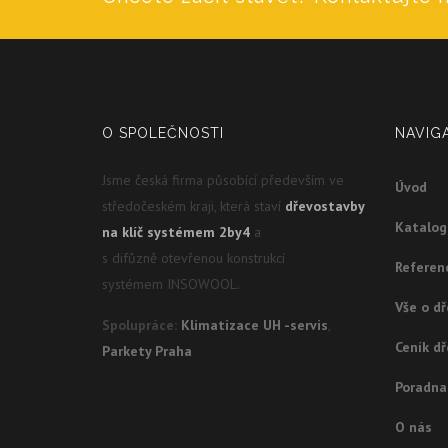
O SPOLEČNOSTI
NAVIG
Jsme česká firma působící především ve
Úvod
středočeském kraji, která staví
dřevostavby
Katalo
na klíč systémem 2by4
a
s difůzně otevřenou konstrukcí
Referen
systémem INSOWOOL.
Vše o d
Spolupráce:
Klimatizace UH -servis
,
Ceník d
Parkety Praha
Poradna
O nás