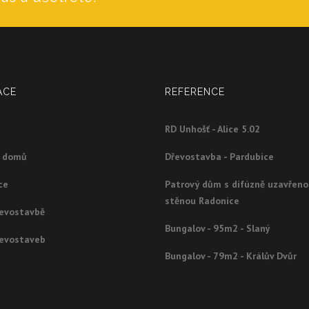
ACE
REFERENCE
RD Unhošť - Alice 5.02
g domů
Dřevostavba - Pardubice
ce
Patrový dům s difúzně uzavřen
stěnou Radonice
řevostavbě
Bungalov - 95m2 - Slaný
řevostaveb
Bungalov - 79m2 - Králův Dvůr