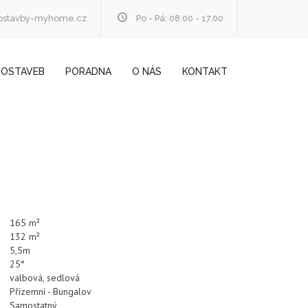
ostavby-myhome.cz
Po - Pá: 08.00 - 17.00
VOSTAVEB
PORADNA
O NÁS
KONTAKT
165 m²
132 m²
5,5m
25°
valbová, sedlová
Přízemní - Bungalov
Samostatný