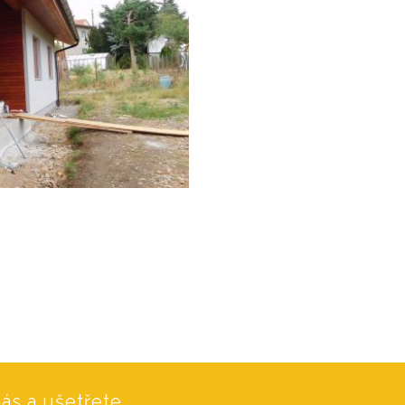
ás a ušetřete.