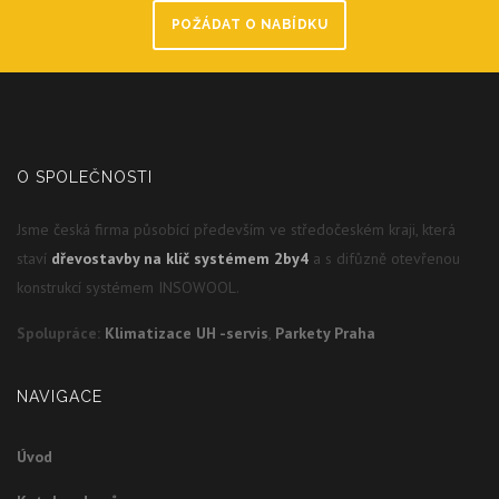
POŽÁDAT O NABÍDKU
O SPOLEČNOSTI
Jsme česká firma působící především ve středočeském kraji, která
staví
dřevostavby na klíč systémem 2by4
a s difůzně otevřenou
konstrukcí systémem INSOWOOL.
Spolupráce:
Klimatizace UH -servis
,
Parkety Praha
NAVIGACE
Úvod