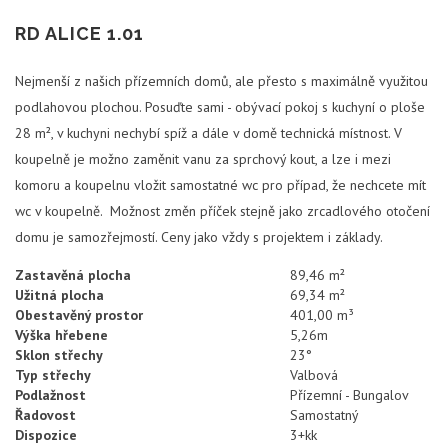
RD ALICE 1.01
Nejmenší z našich přízemních domů, ale přesto s maximálně využitou
podlahovou plochou. Posuďte sami - obývací pokoj s kuchyní o ploše
28 m², v kuchyni nechybí spíž a dále v domě technická místnost. V
koupelně je možno zaměnit vanu za sprchový kout, a lze i mezi
komoru a koupelnu vložit samostatné wc pro případ, že nechcete mít
wc v koupelně. Možnost změn příček stejně jako zrcadlového otočení
domu je samozřejmostí. Ceny jako vždy s projektem i základy.
Zastavěná plocha
89,46 m²
Užitná plocha
69,34 m²
Obestavěný prostor
401,00 m³
Výška hřebene
5,26m
Sklon střechy
23°
Typ střechy
Valbová
Podlažnost
Přízemní - Bungalov
Řadovost
Samostatný
Dispozice
3+kk