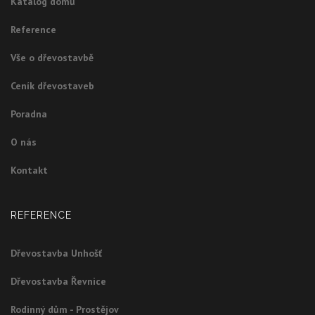
Katalog domů
Reference
Vše o dřevostavbě
Ceník dřevostaveb
Poradna
O nás
Kontakt
REFERENCE
Dřevostavba Unhošť
Dřevostavba Řevnice
Rodinný dům - Prostějov